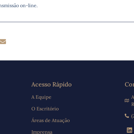
nsmissão on-line.
Acesso Rápido
Co
A Equipe
A
R
O Escritório
(
Áreas de Atuação
Imprensa