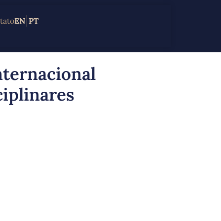
tato
EN
PT
nternacional
iplinares