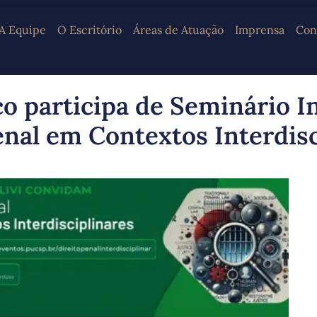
A Equipe
O Escritório
Áreas de Atuação
Imprensa
Con
o participa de Seminário I
enal em Contextos Interdisc