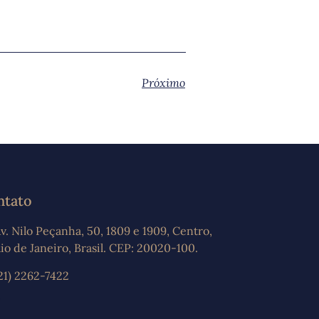
Próximo
ntato
v. Nilo Peçanha, 50, 1809 e 1909, Centro,
io de Janeiro, Brasil. CEP: 20020-100.
21) 2262-7422