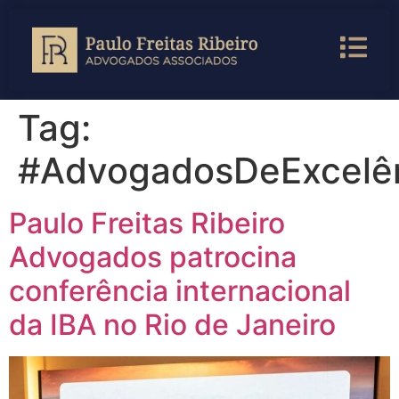
Tag:
#AdvogadosDeExcelê
Paulo Freitas Ribeiro
Advogados patrocina
conferência internacional
da IBA no Rio de Janeiro