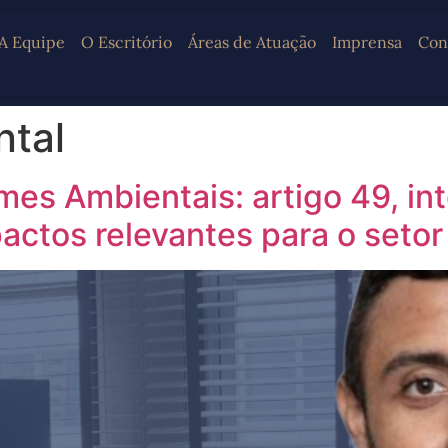
A Equipe
O Escritório
Áreas de Atuação
Imprensa
Con
ntal
es Ambientais: artigo 49, in
actos relevantes para o setor