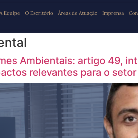
A Equipe
O Escritório
Áreas de Atuação
Imprensa
Con
ental
es Ambientais: artigo 49, in
actos relevantes para o setor