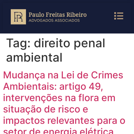
Tag:
direito penal
ambiental
Mudança na Lei de Crimes
Ambientais: artigo 49,
intervenções na flora em
situação de risco e
impactos relevantes para o
setor de energia elétrica