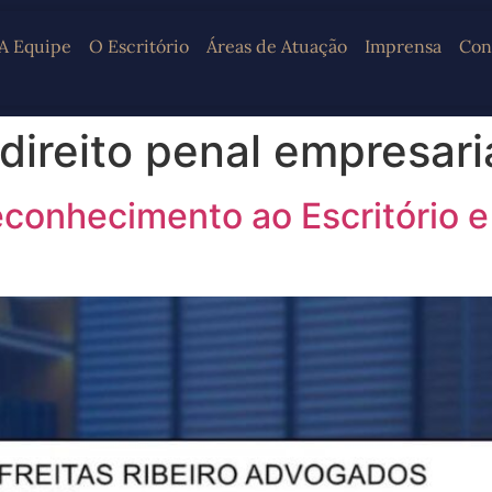
A Equipe
O Escritório
Áreas de Atuação
Imprensa
Con
 direito penal empresari
onhecimento ao Escritório e 