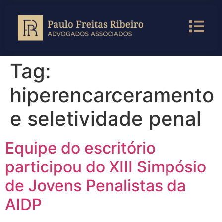
Tag:
hiperencarceramento
e seletividade penal
Equipe do escritório
participou do XIII Simpósio
de Jovens Penalistas da
AIDP