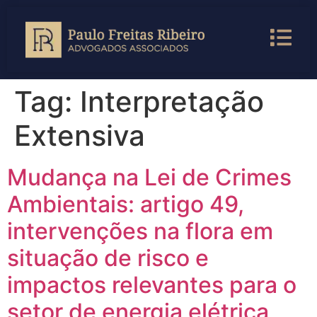
Tag:
Interpretação
Extensiva
Mudança na Lei de Crimes
Ambientais: artigo 49,
intervenções na flora em
situação de risco e
impactos relevantes para o
setor de energia elétrica