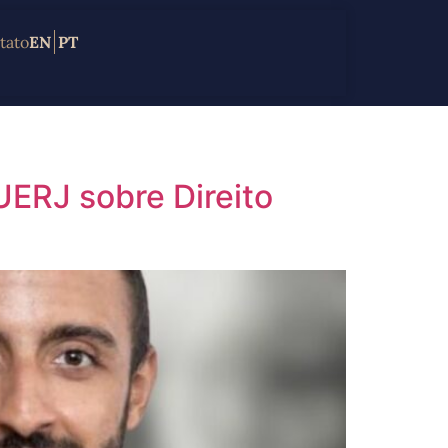
tato
EN
PT
UERJ sobre Direito