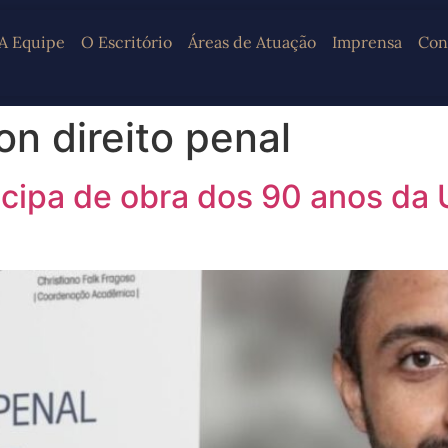
A Equipe
O Escritório
Áreas de Atuação
Imprensa
Con
on direito penal
cipa de obra dos 90 anos da 