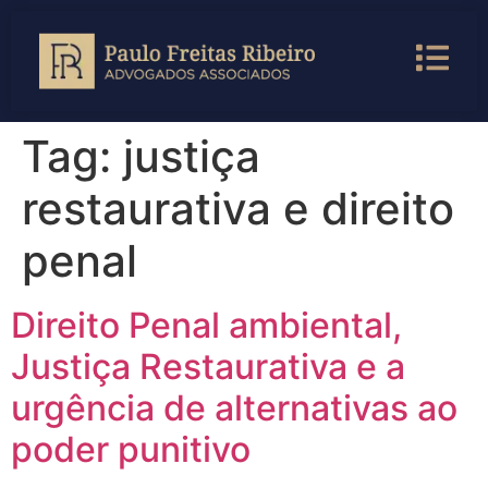
Tag:
justiça
restaurativa e direito
penal
Direito Penal ambiental,
Justiça Restaurativa e a
urgência de alternativas ao
poder punitivo