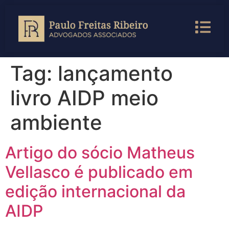
Tag:
lançamento
livro AIDP meio
ambiente
Artigo do sócio Matheus
Vellasco é publicado em
edição internacional da
AIDP