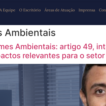
A Equipe
O Escritório
Áreas de Atuação
Imprensa
Con
s Ambientais
es Ambientais: artigo 49, in
actos relevantes para o setor