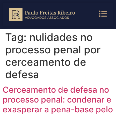
Tag:
nulidades no
processo penal por
cerceamento de
defesa
Cerceamento de defesa no
processo penal: condenar e
exasperar a pena-base pelo