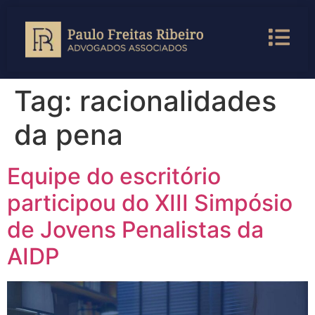
Tag:
racionalidades
da pena
Equipe do escritório
participou do XIII Simpósio
de Jovens Penalistas da
AIDP