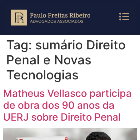
Tag:
sumário Direito
Penal e Novas
Tecnologias
Matheus Vellasco participa
de obra dos 90 anos da
UERJ sobre Direito Penal