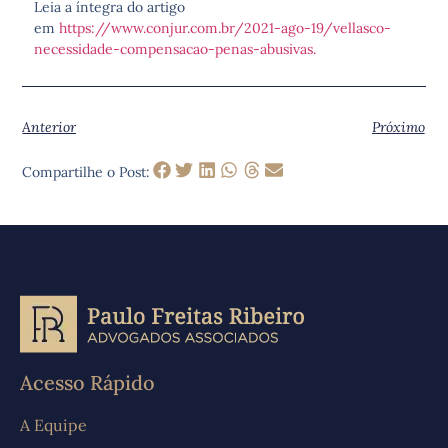
Leia a íntegra do artigo
em
https://www.conjur.com.br/2021-ago-19/vellasco-
necessidade-compensacao-penas-abusivas.
Anterior
Próximo
Compartilhe o Post:
Acesso Rápido
A Equipe