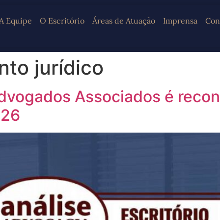
A Equipe
O Escritório
Áreas de Atuação
Imprensa
Con
to jurídico
 Advogados Associados é recon
026