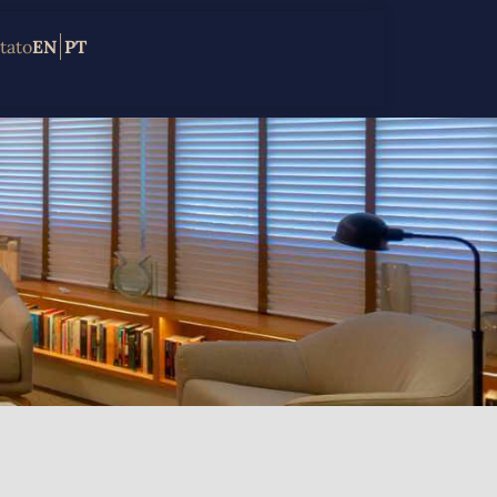
tato
EN
PT