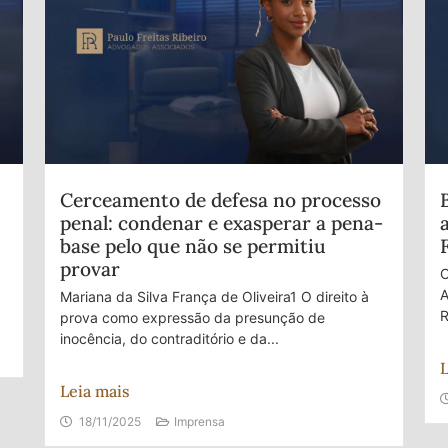
Cerceamento de defesa no processo
penal: condenar e exasperar a pena-
base pelo que não se permitiu
provar
O
A
Mariana da Silva França de Oliveira1 O direito à
R
prova como expressão da presunção de
inocência, do contraditório e da...
L
Leia mais
18/11/2025
Imprensa