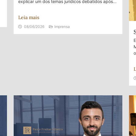
explicar um dos temas jurídicos debatidos após...
Leia mais
08/06/2026
Imprensa
E
M
o
L